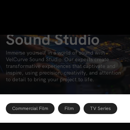
Sound Studio
Immerse yourself in a world of sound with
VelCurve Sound Studio. Our experts create
transformative experiences that captivate and
inspire, using precision, creativity, and attention
to detail to bring your project to life.
Commercial Film
Film
TV Series