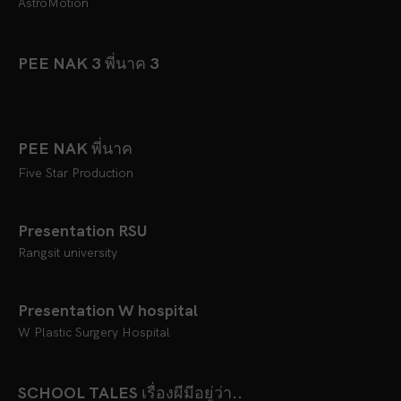
AstroMotion
PEE NAK 3 พี่นาค 3
PEE NAK พี่นาค
Five Star Production
Presentation RSU
Rangsit university
Presentation W hospital
W Plastic Surgery Hospital
SCHOOL TALES เรื่องผีมีอยู่ว่า..